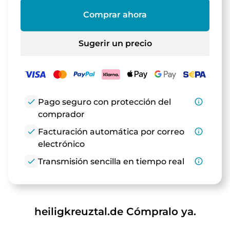
Comprar ahora
Sugerir un precio
check
Pago seguro con protección del
info_outline
comprador
check
Facturación automática por correo
info_outline
electrónico
check
Transmisión sencilla en tiempo real
info_outline
heiligkreuztal.de Cómpralo ya.