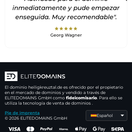
inmediatamente y pude empezar
enseguida. Muy recomendable".
star
star
star
star
star
Georg Wagner
El dominio
heiligkreuztal.de
es ofrecido por el propietario
en el mercado de dominios
y vendido a través de
ELITEDOMAINS GmbH como
fideicomisario
. Para ello se
utiliza la tecnología de venta de dominios
.
Pie de imprenta
Español
© 2026 ELITEDOMAINS GmbH