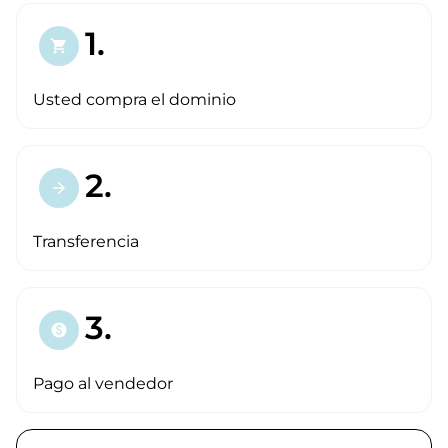
1.
shopping_cart
Usted compra el dominio
2.
arrow_forward
Transferencia
3.
paid
Pago al vendedor